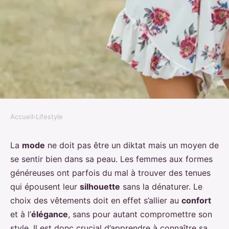
Accueil
›
Lifestyle
LIFESTYLE
Comment choisir des tenues
La
mode
ne doit pas être un diktat mais un moyen de
se sentir bien dans sa peau. Les femmes aux formes
adaptées aux formes généreuses
généreuses ont parfois du mal à trouver des tenues
sans sacrifier l'élégance ?
qui épousent leur
silhouette
sans la dénaturer. Le
choix des vêtements doit en effet s’allier au
confort
Ali
•
5 avril 2024
•
7 min de lecture
et à l’
élégance
, sans pour autant compromettre son
style. Il est donc crucial d’apprendre à connaître sa