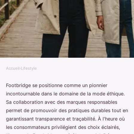
Accueil
›
Lifestyle
LIFESTYLE
Mode durable : comment
Footbridge se positionne comme un pionnier
incontournable dans le domaine de la mode éthique.
footbridge révolutionne la mode
Sa collaboration avec des marques responsables
éthique
permet de promouvoir des pratiques durables tout en
garantissant transparence et traçabilité. À l'heure où
Ali
•
16 octobre 2024
•
4 min de lecture
les consommateurs privilégient des choix éclairés,