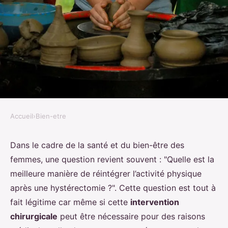
Accueil
›
Bien-etre
BIEN-ETRE
Quelle est la meilleure manière
Dans le cadre de la santé et du bien-être des
femmes, une question revient souvent : "Quelle est la
de réintégrer l'activité physique
meilleure manière de réintégrer l’activité physique
après une hystérectomie ?
après une hystérectomie ?". Cette question est tout à
fait légitime car même si cette
intervention
Ali
•
5 avril 2024
•
5 min de lecture
chirurgicale
peut être nécessaire pour des raisons