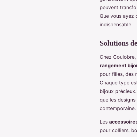
peuvent transfor
Ali
•
17 octobre 2024
•
3 min de lecture
Que vous ayez d
indispensable.
Solutions d
Chez Coulobre, 
rangement bijo
pour filles, de
Chaque type est 
bijoux précieux.
que les designs
contemporaine.
Les
accessoires
pour colliers, b