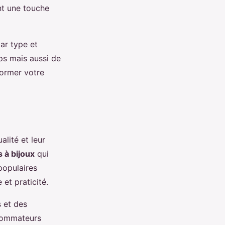
ent une touche
ar type et
ps mais aussi de
former votre
alité et leur
 à bijoux
qui
populaires
 et praticité.
s et des
nsommateurs