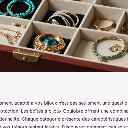
ijoux & rangement
ement adapté à vos bijoux n’est pas seulement une question
rotection. Les boîtes à bijoux Coulobre offrent une combina
trésors
tionnalité. Chaque catégorie présente des caractéristiques 
e vos trésors restent intacts. Découvrez comment ces solut