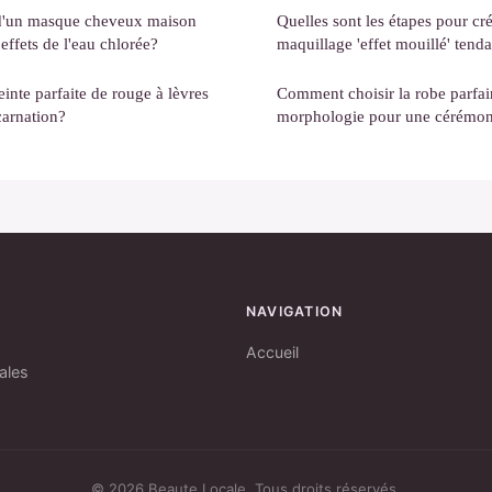
e d'un masque cheveux maison
Quelles sont les étapes pour cr
 effets de l'eau chlorée?
maquillage 'effet mouillé' tend
inte parfaite de rouge à lèvres
Comment choisir la robe parfai
carnation?
morphologie pour une cérémon
NAVIGATION
Accueil
ales
© 2026 Beaute Locale. Tous droits réservés.