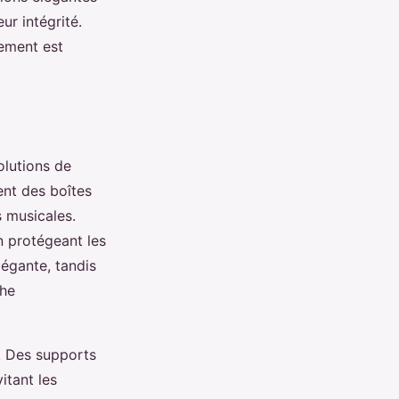
ur intégrité.
gement est
olutions de
ent des boîtes
s musicales.
en protégeant les
légante, tandis
che
. Des supports
itant les