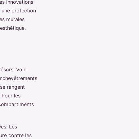
Les innovations
t une protection
res murales
esthétique.
ésors. Voici
s enchevêtrements
se rangent
. Pour les
 compartiments
ces. Les
ure contre les