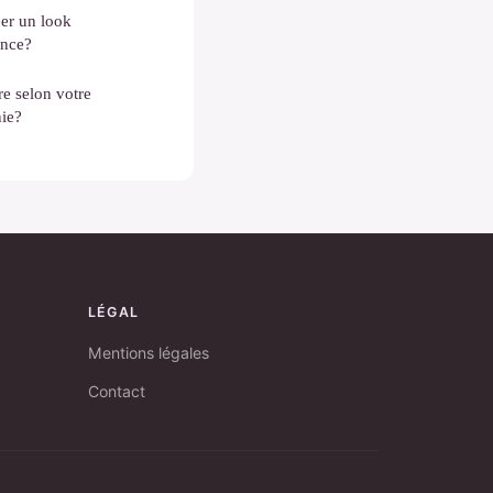
éer un look
ance?
re selon votre
ie?
LÉGAL
Mentions légales
Contact