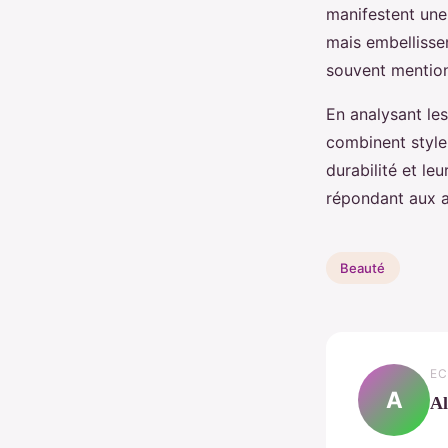
manifestent une
mais embellisse
souvent mention
En analysant les
combinent style 
durabilité et l
répondant aux at
Beauté
EC
A
Al