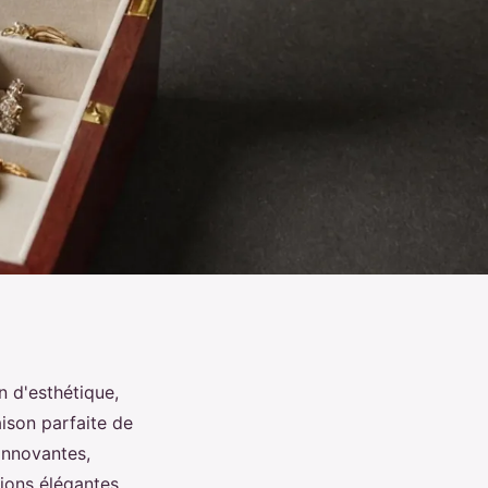
 d'esthétique,
ison parfaite de
innovantes,
ions élégantes