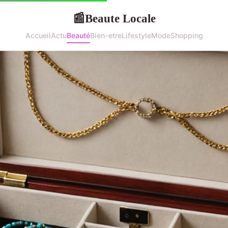
Beaute Locale
📰
Accueil
Actu
Beauté
Bien-etre
Lifestyle
Mode
Shopping