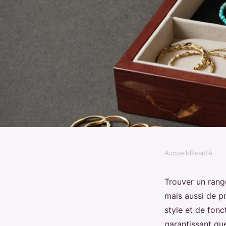
Accueil
›
Beauté
BEAUTÉ
Coulobre - boite à b
Trouver un rang
mais aussi de p
bijoux pour tous vos 
style et de fonc
garantissant qu