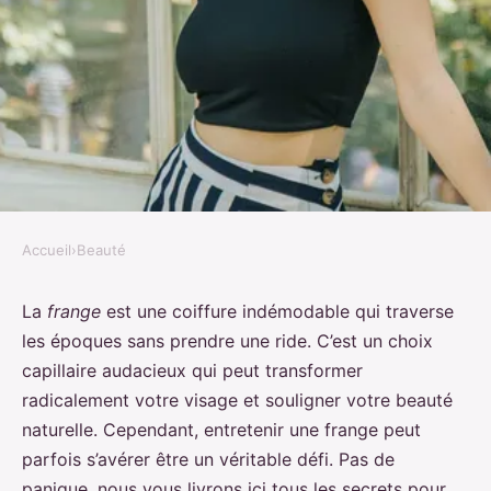
Accueil
›
Beauté
BEAUTÉ
Quel est le secret pour maintenir
La
frange
est une coiffure indémodable qui traverse
les époques sans prendre une ride. C’est un choix
une frange impeccable tout au
capillaire audacieux qui peut transformer
long de la journée?
radicalement votre visage et souligner votre beauté
naturelle. Cependant, entretenir une frange peut
Ali
•
5 avril 2024
•
5 min de lecture
parfois s’avérer être un véritable défi. Pas de
panique, nous vous livrons ici tous les secrets pour