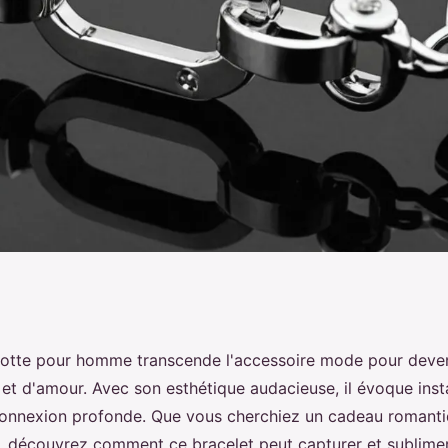
ur homme : symbole
otte pour homme transcende l'accessoire mode pour deven
 et d'amour. Avec son esthétique audacieuse, il évoque in
onnexion profonde. Que vous cherchiez un cadeau romanti
, découvrez comment ce bracelet peut capturer et sublime