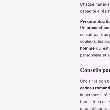
Chaque matériau
capacité à résis
Personnalisati
Un
bracelet pe
ce soit par des
couleurs, les po
homme
qui est
personnelle et si
Conseils po
Choisir le bon 
cadeau romant
la personnalité
bracelet en aci
mode décontract