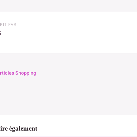
RIT PAR
i
articles Shopping
ire également