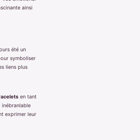
scinante ainsi
jours été un
 pour symboliser
s liens plus
racelets
en tant
 inébranlable
nt exprimer leur