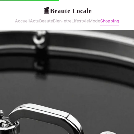
Beaute Locale
📰
Accueil
Actu
Beauté
Bien-etre
Lifestyle
Mode
Shopping