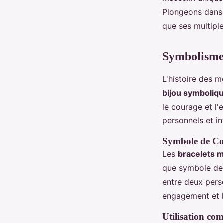
Plongeons dans l
Ali
•
23 août 2024
•
3 min de lecture
que ses multipl
Symbolisme
L'histoire des m
bijou symboliq
le courage et l'
personnels et in
Symbole de Co
Les
bracelets 
que symbole de 
entre deux pers
engagement et 
Utilisation c