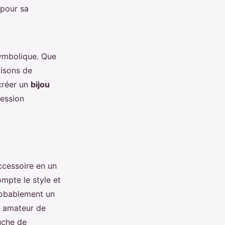
 pour sa
symbolique. Que
aisons de
 créer un
bijou
ression
ccessoire en un
mpte le style et
robablement un
n amateur de
uche de