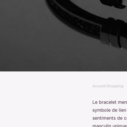
Accueil
›
Shopping
SHOPPING
Bracelet menotte po
Le bracelet men
symbole de lien
de lien et d'amour
sentiments de c
masculin unique