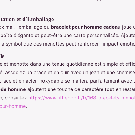
ntation et d'Emballage
aximal, l'emballage du
bracelet pour homme cadeau
joue u
boîte élégante et peut-être une carte personnalisée. Ajoute
 la symbolique des menottes peut renforcer l'impact émoti
le
celet menotte dans une tenue quotidienne est simple et effi
, associez un bracelet en cuir avec un jean et une chemise
 bracelet en acier inoxydable se mariera parfaitement avec
mode homme
ajoutent une touche de caractère tout en restan
on, consultez
https://www.littleboo.fr/fr/168-bracelets-meno
pour-homme
.