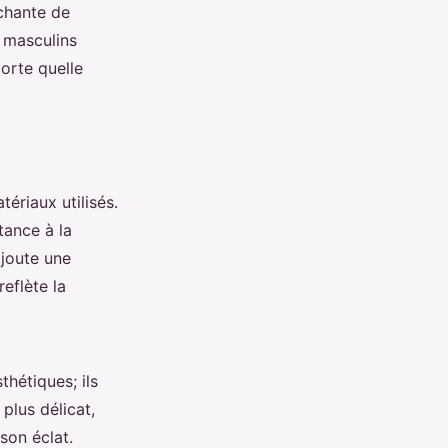
chante de
 masculins
orte quelle
ériaux utilisés.
tance à la
ajoute une
reflète la
hétiques; ils
plus délicat,
son éclat.