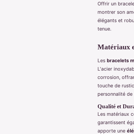
Offrir un brace
montrer son amo
élégants et robu
tenue.
Matériaux e
Les
bracelets 
L'acier inoxydab
corrosion, offr
touche de rustici
personnalité de 
Qualité et Dur
Les matériaux co
garantissent éga
apporte une
él