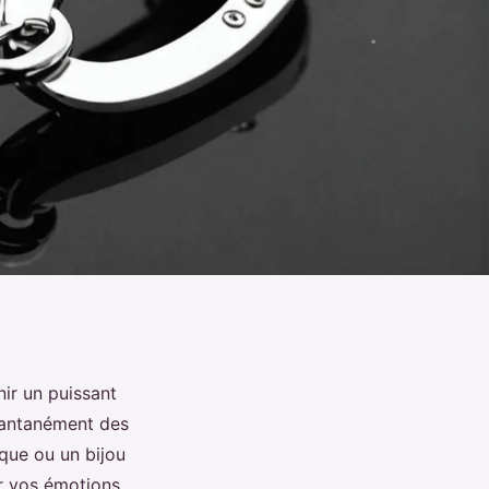
ir un puissant
stantanément des
que ou un bijou
r vos émotions.