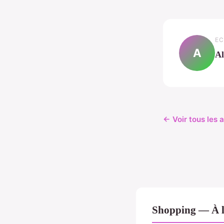
EC
A
Al
← Voir tous les 
Shopping — À l