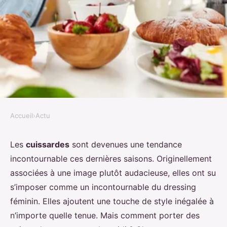
Accueil
›
Actu
ACTU
Quelles sont les meilleures
Les
cuissardes
sont devenues une tendance
incontournable ces dernières saisons. Originellement
façons de porter des cuissardes
associées à une image plutôt audacieuse, elles ont su
avec une robe midi ?
s’imposer comme un incontournable du dressing
féminin. Elles ajoutent une touche de style inégalée à
Ali
•
5 avril 2024
•
5 min de lecture
n’importe quelle tenue. Mais comment porter des